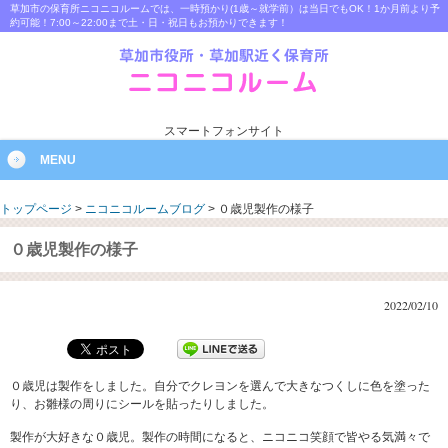
草加市の保育所ニコニコルームでは、一時預かり(1歳～就学前）は当日でもOK！1か月前より予
約可能！7:00～22:00まで土・日・祝日もお預かりできます！
スマートフォンサイト
MENU
トップページ
>
ニコニコルームブログ
>
０歳児製作の様子
０歳児製作の様子
2022/02/10
０歳児は製作をしました。自分でクレヨンを選んで大きなつくしに色を塗った
り、お雛様の周りにシールを貼ったりしました。
製作が大好きな０歳児。製作の時間になると、ニコニコ笑顔で皆やる気満々で