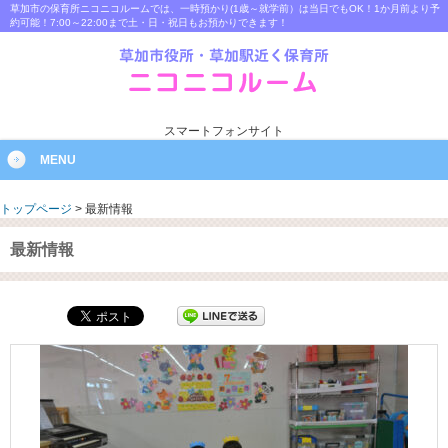
草加市の保育所ニコニコルームでは、一時預かり(1歳～就学前）は当日でもOK！1か月前より予
約可能！7:00～22:00まで土・日・祝日もお預かりできます！
スマートフォンサイト
MENU
トップページ
>
最新情報
最新情報