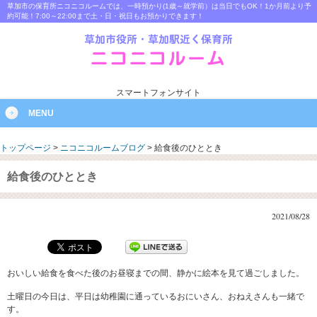
草加市の保育所ニコニコルームでは、一時預かり(1歳～就学前）は当日でもOK！1か月前より予
約可能！7:00～22:00まで土・日・祝日もお預かりできます！
スマートフォンサイト
MENU
トップページ
>
ニコニコルームブログ
>
給食後のひととき
給食後のひととき
2021/08/28
おいしい給食を食べた後のお昼寝までの間、静かに絵本を見て過ごしました。
土曜日の今日は、平日は幼稚園に通っているおにいさん、おねえさんも一緒で
す。