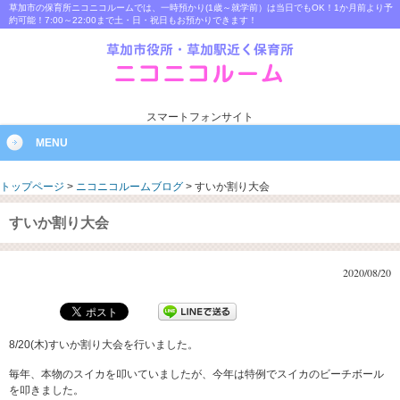
草加市の保育所ニコニコルームでは、一時預かり(1歳～就学前）は当日でもOK！1か月前より予
約可能！7:00～22:00まで土・日・祝日もお預かりできます！
スマートフォンサイト
MENU
トップページ
>
ニコニコルームブログ
>
すいか割り大会
すいか割り大会
2020/08/20
8/20(木)すいか割り大会を行いました。
毎年、本物のスイカを叩いていましたが、今年は特例でスイカのビーチボール
を叩きました。