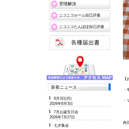
苦情解決
ニコニコルーム自己評価
ニコニコたんぽぽ自己評価
【
新着ニュース
・
8月3日(月)
・
2026年8月3日
7月お誕生日会
2026年7月27日
肉
七夕集会