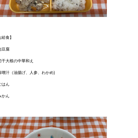
お給食】
肉豆腐
切干大根の中華和え
味噌汁（油揚げ、人参、わかめ)
ごはん
みかん