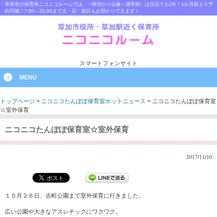
草加市の保育所ニコニコルームでは、一時預かり(1歳～就学前）は当日でもOK！1か月前より予
約可能！7:00～22:00まで土・日・祝日もお預かりできます！
スマートフォンサイト
MENU
トップページ
>
ニコニコたんぽぽ保育室ホットニュース
>
ニコニコたんぽぽ保育室
☆室外保育
ニコニコたんぽぽ保育室☆室外保育
2017/11/10
１０月２６日、吉町公園まで室外保育に行きました。
広い公園や大きなアスレチックにワクワク。