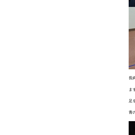
長
ま
足
青