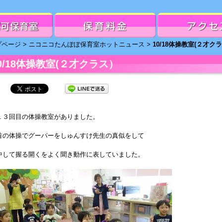
プページ
>
ニコニコたんぽぽ保育室ホットニュース
>
10/18体操教室(２才ク
0/18体操教室(２才クラス）
１３回目の体操教室がありました。
首の体操でグーパーをしゅんすけ先生の真似をして
中して握る開くをよく聞き動作に表していました。