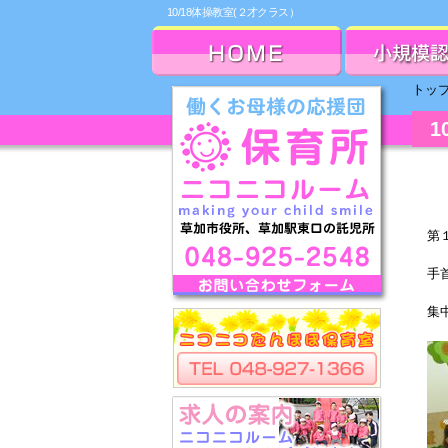
10/18体操教室(２才クラス）
トッ
1
第
手
集