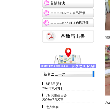
苦情解決
ニコニコルーム自己評価
ニコニコたんぽぽ自己評価
間
新着ニュース
8月3日(月)
2026年8月3日
7月お誕生日会
2026年7月27日
カ
七夕集会