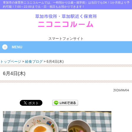
草加市の保育所ニコニコルームでは、一時預かり(1歳～就学前）は当日でもOK！1か月前より予
約可能！7:00～22:00まで土・日・祝日もお預かりできます！
スマートフォンサイト
MENU
トップページ
>
給食ブログ
>
6月4日(木)
6月4日(木)
2026/06/04