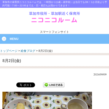
草加市の保育所ニコニコルームでは、一時預かり(1歳～就学前）は当日でもOK！1か月前より予
約可能！7:00～22:00まで土・日・祝日もお預かりできます！
スマートフォンサイト
MENU
トップページ
>
給食ブログ
>
8月2日(金)
8月2日(金)
2024/09/09