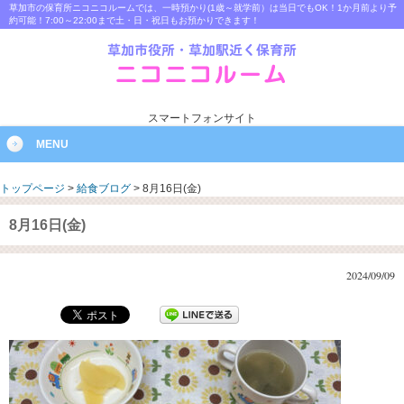
草加市の保育所ニコニコルームでは、一時預かり(1歳～就学前）は当日でもOK！1か月前より予
約可能！7:00～22:00まで土・日・祝日もお預かりできます！
スマートフォンサイト
MENU
トップページ
>
給食ブログ
>
8月16日(金)
8月16日(金)
2024/09/09