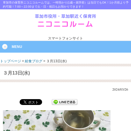
草加市の保育所ニコニコルームでは、一時預かり(1歳～就学前）は当日でもOK！1か月前より予
約可能！7:00～22:00まで土・日・祝日もお預かりできます！
スマートフォンサイト
MENU
トップページ
>
給食ブログ
>
３月13日(水)
３月13日(水)
2024/03/26