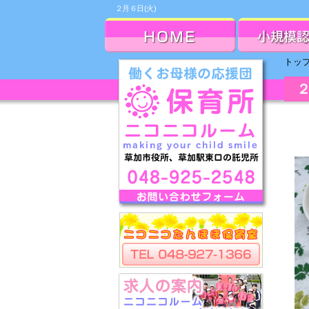
２月６日(火)
トッ
２